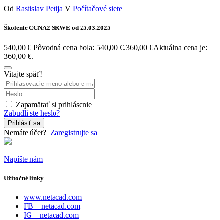
Od
Rastislav Petija
V
Počítačové siete
Školenie CCNA2 SRWE od 25.03.2025
540,00
€
Pôvodná cena bola: 540,00 €.
360,00
€
Aktuálna cena je:
360,00 €.
Vitajte späť!
Zapamätať si prihlásenie
Zabudli ste heslo?
Prihlásiť sa
Nemáte účet?
Zaregistrujte sa
Napíšte nám
Užitočné linky
www.netacad.com
FB – netacad.com
IG – netacad.com