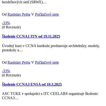
bezdrôtových sietí (SRWE)…
Od
Rastislav Petija
V
Počítačové siete
-33%
(0 Recenzie)
Školenie CCNA1 ITN od 19.11.2025
Úvodný kurz v CCNA kurikulu predstavuje architektúry, modely,
protokoly a…
Od
Rastislav Petija
V
Počítačové siete
-33%
(0 Recenzie)
Školenie CCNA3 ENSA od 10.3.2025
ASC TUKE v spolupráci s ITC CEELABS organizuje školenie:
CCNA3…