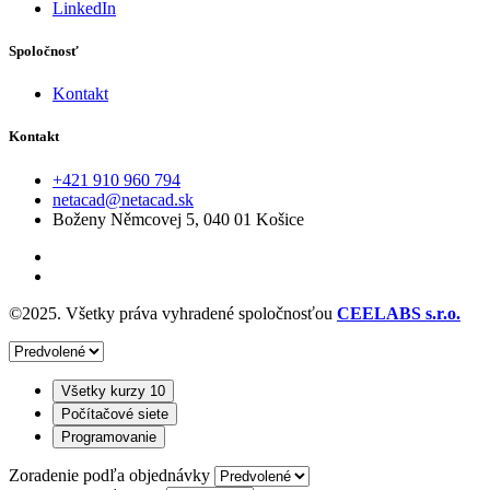
LinkedIn
Spoločnosť
Kontakt
Kontakt
‭+421 910 960 794‬
netacad@netacad.sk
Boženy Němcovej 5, 040 01 Košice
©2025. Všetky práva vyhradené spoločnosťou
CEELABS s.r.o.
Všetky kurzy
10
Počítačové siete
Programovanie
Zoradenie podľa objednávky