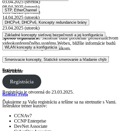
03.04.2025 (štvrtok)
08.04.2025 (utorok)
STP, EtherChannel
10.04.2025 (štvrtok)
14.04.2025 (utorok)
16.04.2025 (štvrtok)
DHCPv4, DHCPv6, Koncepty redundancie brány
23.04.2025 (utorok)
Základné koncepty sieťovej bezpečnosti a jej konfigurácia
Spôsob organizácie:
Školenie bude prebiehať prostredníctvom
videokonferenčného systému Webex, bližšie informácie budú
WLAN koncepty a konfigurácia
zaslané zaregistrovaným účastníkom.
Cena:
360€ s DPH/inštruktor CA, 540€ s DPH/verejnosť
Smerovacie koncepty, Statické smerovanie a hľadanie chýb
Registrácia
Inštruktor
Registrácia
Registrácia je otvorená do 23.03.2025.
Rastislav Petija
Ďakujeme za Vašu registráciu a tešíme sa na stretnutie s Vami.
Inštruktor tréner kurzov:
CCNAv7
CCNP Enterprise
DevNet Associate