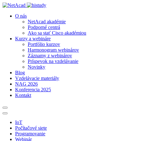
O nás
NetAcad akadémie
Podporné centrá
Ako sa stať Cisco akadémiou
Kurzy a webináre
Portfólio kurzov
Harmonogram webinárov
Záznamy z webinárov
Príspevok na vzdelávanie
Novinky
Blog
Vzdelávacie materiály
NAG 2026
Konferencia 2025
Kontakt
IoT
Počítačové siete
Programovanie
Webinár