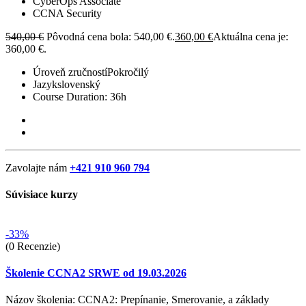
CyberOps Associate
CCNA Security
540,00
€
Pôvodná cena bola: 540,00 €.
360,00
€
Aktuálna cena je:
360,00 €.
Úroveň zručností
Pokročilý
Jazyk
slovenský
Course Duration:
36h
Zavolajte nám
+421 910 960 794
Súvisiace kurzy
-33%
(0 Recenzie)
Školenie CCNA2 SRWE od 19.03.2026
Názov školenia: CCNA2: Prepínanie, Smerovanie, a základy