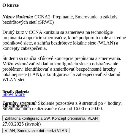
O kurze
Názov školenia:
CCNA2: Prepínanie, Smerovanie, a základy
bezdrôtových sietí (SRWE)
Druhý kurz v CCNA kurikulu sa zameriava na technológie
prepínania a operácie smerovačov, ktoré podporujú malé a stredné
podnikové siete, a zahŕňa bezdrôtové lokálne siete (WLAN) a
koncepty zabezpečenia.
Študenti sa naučia kľúčové koncepcie prepínania a smerovania.
Môžu vykonávať základnú konfiguráciu siete a odstraňovanie
problémov, identifikovať a zmierňovať bezpečnostné hrozby
lokálnej siete (LAN), a konfigurovať a zabezpečovať základnú
WLAN sieť.
Detaily školenia
Show More
Termíny stretnutí:
Školenie pozostáva z 9 stretnutí po 4 hodiny.
Obsah kurzu
Stretnutia budú realizované v čase od 16:00 do 20:00.
Základná konfigurácia SW, Koncept prepínania, VLAN
25.03.2025 (utorok)
27.03.2025 (štvrtok)
01.04.2025 (utorok)
VLAN, Smerovanie dát medzi VLAN