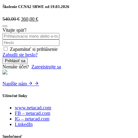
Školenie CCNA2 SRWE od 19.03.2026
540,00
€
360,00
€
Vitajte späť!
Zapamätať si prihlásenie
Zabudli ste heslo?
Prihlásiť sa
Nemáte účet?
Zaregistrujte sa
Napíšte nám
Užitočné linky
www.netacad.com
FB – netacad.com
IG – netacad.com
LinkedIn
Spoločnosť