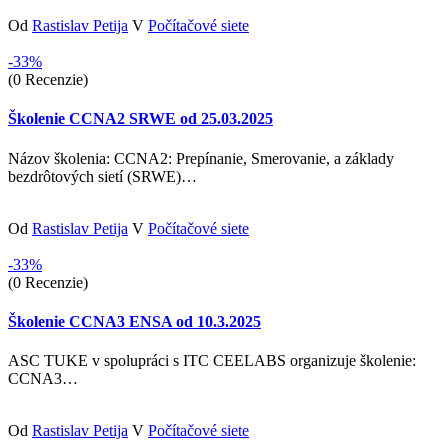
Od
Rastislav Petija
V
Počítačové siete
-33%
(0 Recenzie)
Školenie CCNA2 SRWE od 25.03.2025
Názov školenia: CCNA2: Prepínanie, Smerovanie, a základy
bezdrôtových sietí (SRWE)…
Od
Rastislav Petija
V
Počítačové siete
-33%
(0 Recenzie)
Školenie CCNA3 ENSA od 10.3.2025
ASC TUKE v spolupráci s ITC CEELABS organizuje školenie:
CCNA3…
Od
Rastislav Petija
V
Počítačové siete