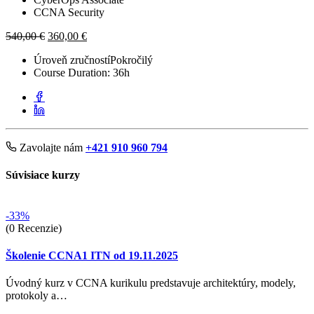
CCNA Security
540,00
€
360,00
€
Úroveň zručností
Pokročilý
Course Duration:
36h
Zavolajte nám
+421 910 960 794
Súvisiace kurzy
-33%
(0 Recenzie)
Školenie CCNA1 ITN od 19.11.2025
Úvodný kurz v CCNA kurikulu predstavuje architektúry, modely,
protokoly a…