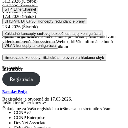
31.3.2026 (Utorok)
9.4.2026 (Štvrtok)
STP, EtherChannel
14.4.2026 (Utorok)
17.4.2026 (Piatok)
21.4.2026 (Utorok)
DHCPv4, DHCPv6, Koncepty redundancie brány
23.4.2026 (Štvrtok)
Základné koncepty sieťovej bezpečnosti a jej konfigurácia
Spôsob organizácie:
Školenie bude prebiehať prostredníctvom
videokonferenčného systému Webex, bližšie informácie budú
WLAN koncepty a konfigurácia
zaslané zaregistrovaným účastníkom.
Cena:
360€ s DPH/inštruktor CA, 540€ s DPH/verejnosť
Smerovacie koncepty, Statické smerovanie a hľadanie chýb
Registrácia
Inštruktor
Registrácia
Rastislav Petija
Registrácia je otvorená do 17.03.2026.
Inštruktor tréner kurzov:
Ďakujeme za Vašu registráciu a tešíme sa na stretnutie s Vami.
CCNAv7
CCNP Enterprise
DevNet Associate
CyberOps Associate