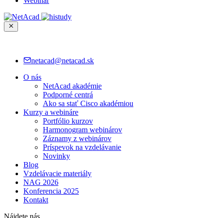
Webinár
netacad@netacad.sk
O nás
NetAcad akadémie
Podporné centrá
Ako sa stať Cisco akadémiou
Kurzy a webináre
Portfólio kurzov
Harmonogram webinárov
Záznamy z webinárov
Príspevok na vzdelávanie
Novinky
Blog
Vzdelávacie materiály
NAG 2026
Konferencia 2025
Kontakt
Nájdete nás