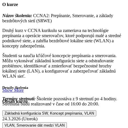
O kurze
Názov školenia:
CCNA2: Prepínanie, Smerovanie, a základy
bezdrôtových sietí (SRWE)
Druhý kurz v CCNA kurikulu sa zameriava na technológie
prepínania a operácie smerovačov, ktoré podporujú malé a stredné
podnikové siete, a zahŕňa bezdrôtové lokálne siete (WLAN) a
koncepty zabezpečenia.
Študenti sa naučia kľúčové koncepcie prepínania a smerovania.
Môžu vykonávať základnú konfiguráciu siete a odstraňovanie
problémov, identifikovať a zmierňovať bezpečnostné hrozby
lokálnej siete (LAN), a konfigurovať a zabezpečovať základnú
WLAN sieť.
Detaily školenia
Show More
Termíny stretnutí:
Školenie pozostáva z 9 stretnutí po 4 hodiny.
Obsah kurzu
Stretnutia budú realizované v čase od 16:00 do 20:00.
Základná konfigurácia SW, Koncept prepínania, VLAN
19.3.2026 (Štvrtok)
24.3.2026 (Utorok)
27.3.2026 (Piatok)
VLAN, Smerovanie dát medzi VLAN