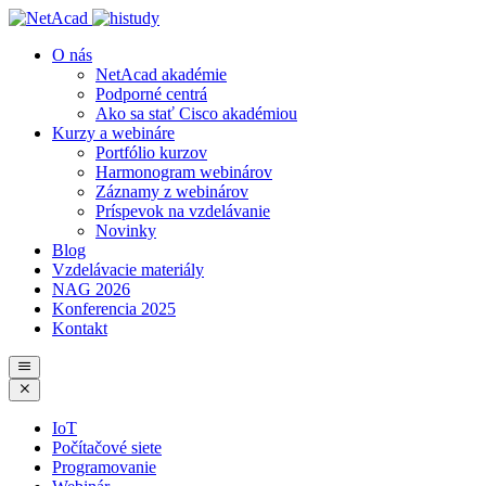
O nás
NetAcad akadémie
Podporné centrá
Ako sa stať Cisco akadémiou
Kurzy a webináre
Portfólio kurzov
Harmonogram webinárov
Záznamy z webinárov
Príspevok na vzdelávanie
Novinky
Blog
Vzdelávacie materiály
NAG 2026
Konferencia 2025
Kontakt
IoT
Počítačové siete
Programovanie