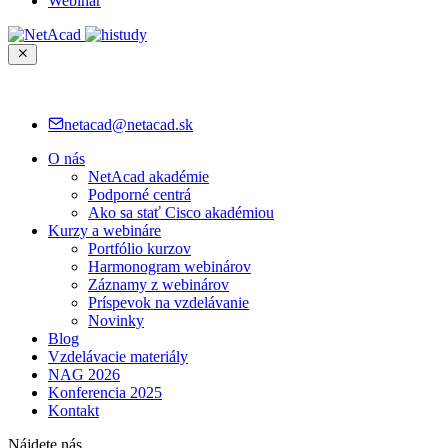
Webinár
netacad@netacad.sk
O nás
NetAcad akadémie
Podporné centrá
Ako sa stať Cisco akadémiou
Kurzy a webináre
Portfólio kurzov
Harmonogram webinárov
Záznamy z webinárov
Príspevok na vzdelávanie
Novinky
Blog
Vzdelávacie materiály
NAG 2026
Konferencia 2025
Kontakt
Nájdete nás