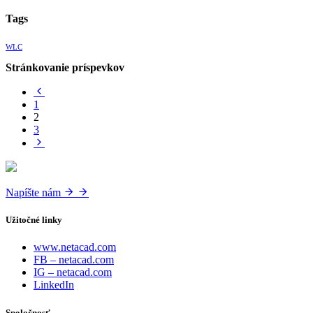
Tags
WLC
Stránkovanie príspevkov
1
2
3
Napíšte nám
Užitočné linky
www.netacad.com
FB – netacad.com
IG – netacad.com
LinkedIn
Spoločnosť