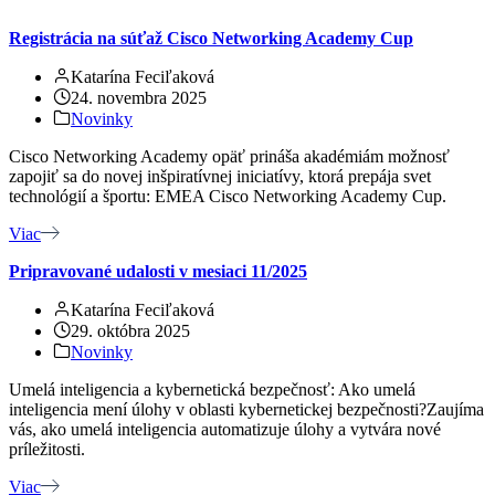
Registrácia na súťaž Cisco Networking Academy Cup
Katarína Feciľaková
24. novembra 2025
Novinky
Cisco Networking Academy opäť prináša akadémiám možnosť
zapojiť sa do novej inšpiratívnej iniciatívy, ktorá prepája svet
technológií a športu: EMEA Cisco Networking Academy Cup.
Viac
Pripravované udalosti v mesiaci 11/2025
Katarína Feciľaková
29. októbra 2025
Novinky
Umelá inteligencia a kybernetická bezpečnosť: Ako umelá
inteligencia mení úlohy v oblasti kybernetickej bezpečnosti?Zaujíma
vás, ako umelá inteligencia automatizuje úlohy a vytvára nové
príležitosti.
Viac