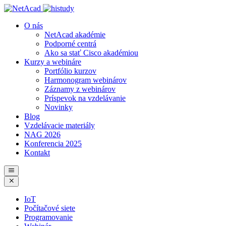
O nás
NetAcad akadémie
Podporné centrá
Ako sa stať Cisco akadémiou
Kurzy a webináre
Portfólio kurzov
Harmonogram webinárov
Záznamy z webinárov
Príspevok na vzdelávanie
Novinky
Blog
Vzdelávacie materiály
NAG 2026
Konferencia 2025
Kontakt
IoT
Počítačové siete
Programovanie