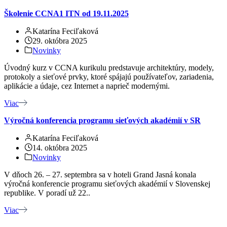
Školenie CCNA1 ITN od 19.11.2025
Katarína Feciľaková
29. októbra 2025
Novinky
Úvodný kurz v CCNA kurikulu predstavuje architektúry, modely,
protokoly a sieťové prvky, ktoré spájajú používateľov, zariadenia,
aplikácie a údaje, cez Internet a naprieč modernými.
Viac
Výročná konferencia programu sieťových akadémií v SR
Katarína Feciľaková
14. októbra 2025
Novinky
V dňoch 26. – 27. septembra sa v hoteli Grand Jasná konala
výročná konferencie programu sieťových akadémií v Slovenskej
republike. V poradí už 22..
Viac