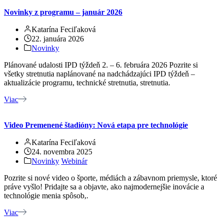
Novinky z programu – január 2026
Katarína Feciľaková
22. januára 2026
Novinky
Plánované udalosti IPD týždeň 2. – 6. februára 2026 Pozrite si
všetky stretnutia naplánované na nadchádzajúci IPD týždeň –
aktualizácie programu, technické stretnutia, stretnutia.
Viac
Video Premenené štadióny: Nová etapa pre technológie
Katarína Feciľaková
24. novembra 2025
Novinky
Webinár
Pozrite si nové video o športe, médiách a zábavnom priemysle, ktoré
práve vyšlo! Pridajte sa a objavte, ako najmodernejšie inovácie a
technológie menia spôsob,.
Viac