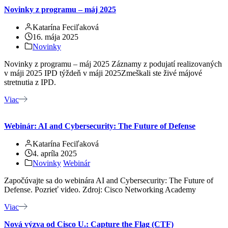
Novinky z programu – máj 2025
Katarína Feciľaková
16. mája 2025
Novinky
Novinky z programu – máj 2025 Záznamy z podujatí realizovaných
v máji 2025 IPD týždeň v máji 2025Zmeškali ste živé májové
stretnutia z IPD.
Viac
Webinár: AI and Cybersecurity: The Future of Defense
Katarína Feciľaková
4. apríla 2025
Novinky
Webinár
Započúvajte sa do webinára AI and Cybersecurity: The Future of
Defense. Pozrieť video. Zdroj: Cisco Networking Academy
Viac
Nová výzva od Cisco U.: Capture the Flag (CTF)