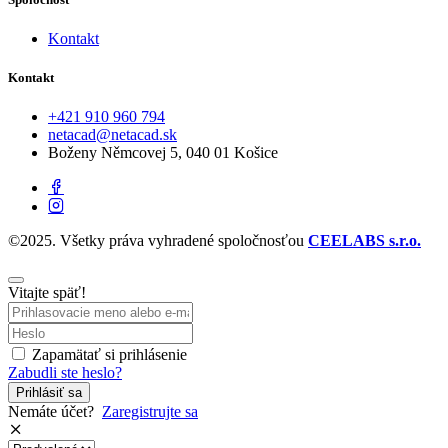
Kontakt
Kontakt
‭+421 910 960 794‬
netacad@netacad.sk
Boženy Němcovej 5, 040 01 Košice
©2025. Všetky práva vyhradené spoločnosťou
CEELABS s.r.o.
Vitajte späť!
Zapamätať si prihlásenie
Zabudli ste heslo?
Prihlásiť sa
Nemáte účet?
Zaregistrujte sa