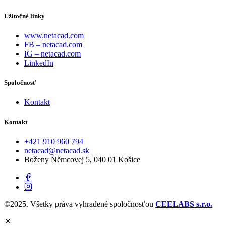
Užitočné linky
www.netacad.com
FB – netacad.com
IG – netacad.com
LinkedIn
Spoločnosť
Kontakt
Kontakt
‭+421 910 960 794‬
netacad@netacad.sk
Boženy Němcovej 5, 040 01 Košice
©2025. Všetky práva vyhradené spoločnosťou
CEELABS s.r.o.