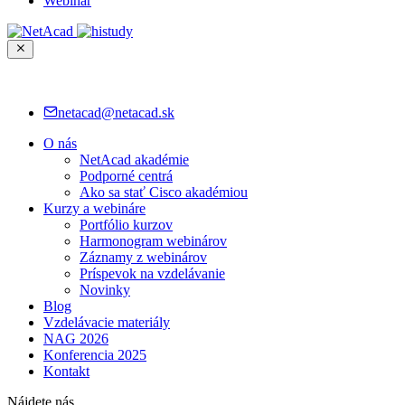
Webinár
netacad@netacad.sk
O nás
NetAcad akadémie
Podporné centrá
Ako sa stať Cisco akadémiou
Kurzy a webináre
Portfólio kurzov
Harmonogram webinárov
Záznamy z webinárov
Príspevok na vzdelávanie
Novinky
Blog
Vzdelávacie materiály
NAG 2026
Konferencia 2025
Kontakt
Nájdete nás