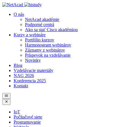
O nás
NetAcad akadémie
Podporné centrá
Ako sa stať Cisco akadémiou
Kurzy a webináre
Portfólio kurzov
Harmonogram webinárov
Záznamy z webinárov
Príspevok na vzdelávanie
Novinky
Blog
Vzdelávacie materiály
NAG 2026
Konferencia 2025
Kontakt
IoT
Počítačové siete
Programovanie