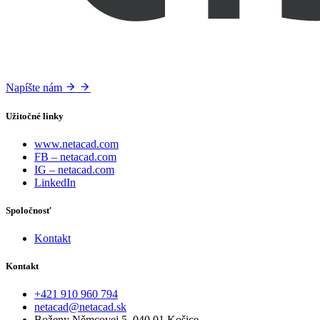
Napíšte nám
Užitočné linky
www.netacad.com
FB – netacad.com
IG – netacad.com
LinkedIn
Spoločnosť
Kontakt
Kontakt
‭+421 910 960 794‬
netacad@netacad.sk
Boženy Němcovej 5, 040 01 Košice