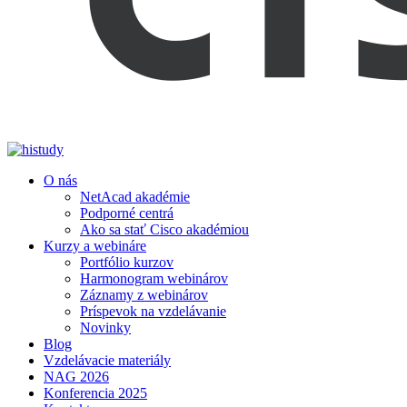
O nás
NetAcad akadémie
Podporné centrá
Ako sa stať Cisco akadémiou
Kurzy a webináre
Portfólio kurzov
Harmonogram webinárov
Záznamy z webinárov
Príspevok na vzdelávanie
Novinky
Blog
Vzdelávacie materiály
NAG 2026
Konferencia 2025